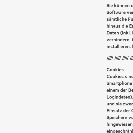
Sie können d
Software ver
sämtliche F
hinaus die E
Daten (inkl.
verhindern, 
installieren
///// ///// ///// //
Cookies
Cookies sind
Smartphone o
einem der Be
Logindaten).
und sie zwe
Einsatz der 
Speichern vo
hingewiesen
eingeschrän