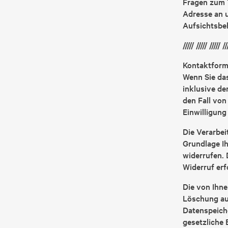
Fragen zum 
Adresse an u
Aufsichtsbe
///// ///// ///// //
Kontaktform
Wenn Sie da
inklusive d
den Fall von
Einwilligung 
Die Verarbei
Grundlage Ihr
widerrufen. 
Widerruf er
Die von Ihne
Löschung auf
Datenspeiche
gesetzliche