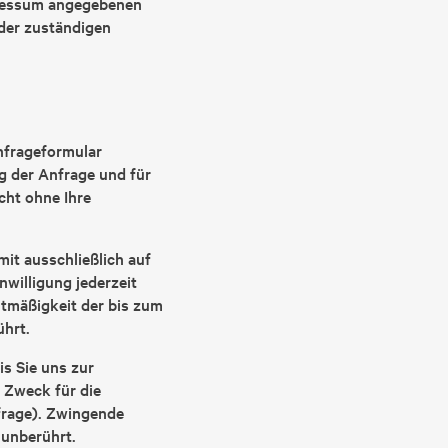
pressum angegebenen
der zuständigen
frageformular
g der Anfrage und für
cht ohne Ihre
it ausschließlich auf
nwilligung jederzeit
htmäßigkeit der bis zum
hrt.
s Sie uns zur
 Zweck für die
frage). Zwingende
unberührt.