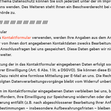
Thema Datenschutz können Sie sich jederzeit unter der im Im
ns wenden. Des Weiteren steht Ihnen ein Beschwerderecht bei 
hörde zu.
/// ///// ///// ///// ///// ///// ///// /////
ular
s
Kontaktformular
verwenden, werden Ihre Angaben aus dem An
er von Ihnen dort angegebenen Kontaktdaten zwecks Bearbeitun
 Anschlussfragen bei uns gespeichert. Diese Daten geben wir ni
weiter.
tung der in das Kontaktformular eingegebenen Daten erfolgt som
er Einwilligung (Art. 6 Abs. 1 lit. a DSGVO). Sie können diese Ei
Dazu reicht eine formlose Mitteilung per E-Mail an uns. Die Rec
folgten Datenverarbeitungsvorgänge bleibt vom Widerruf unberü
n im Kontaktformular eingegebenen Daten verbleiben bei uns, bi
fordern, Ihre Einwilligung zur Speicherung widerrufen oder der
rung entfällt (z.B. nach abgeschlossener Bearbeitung Ihrer An
 Bestimmungen – insbesondere Aufbewahrungsfristen – bleiben 