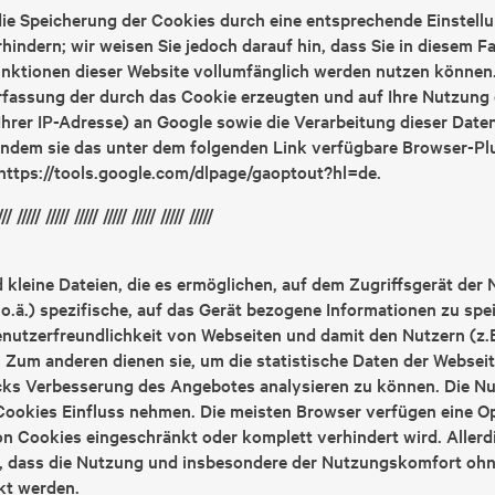
ie Speicherung der Cookies durch eine entsprechende Einstellu
hindern; wir weisen Sie jedoch darauf hin, dass Sie in diesem Fa
unktionen dieser Website vollumfänglich werden nutzen können
rfassung der durch das Cookie erzeugten und auf Ihre Nutzung
 Ihrer IP-Adresse) an Google sowie die Verarbeitung dieser Dat
indem sie das unter dem folgenden Link verfügbare Browser-Pl
: https://tools.google.com/dlpage/gaoptout?hl=de.
/// ///// ///// ///// ///// ///// ///// /////
 kleine Dateien, die es ermöglichen, auf dem Zugriffsgerät der 
.ä.) spezifische, auf das Gerät bezogene Informationen zu spe
nutzerfreundlichkeit von Webseiten und damit den Nutzern (z.
 Zum anderen dienen sie, um die statistische Daten der Websei
cks Verbesserung des Angebotes analysieren zu können. Die Nu
Cookies Einfluss nehmen. Die meisten Browser verfügen eine Op
n Cookies eingeschränkt oder komplett verhindert wird. Allerd
, dass die Nutzung und insbesondere der Nutzungskomfort oh
kt werden.