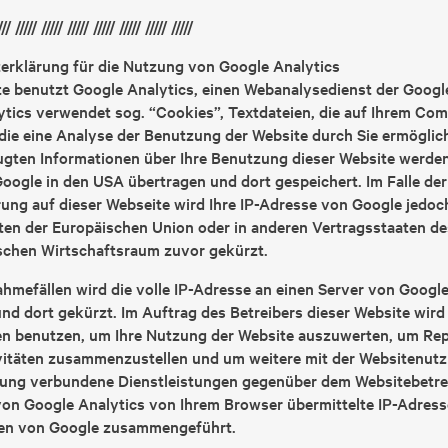
/// ///// ///// ///// ///// ///// ///// /////
erklärung für die Nutzung von Google Analytics
e benutzt Google Analytics, einen Webanalysedienst der Google
tics verwendet sog. “Cookies”, Textdateien, die auf Ihrem Com
ie eine Analyse der Benutzung der Website durch Sie ermöglic
gten Informationen über Ihre Benutzung dieser Website werden 
oogle in den USA übertragen und dort gespeichert. Im Falle der
ng auf dieser Webseite wird Ihre IP-Adresse von Google jedoc
aten der Europäischen Union oder in anderen Vertragsstaaten 
schen Wirtschaftsraum zuvor gekürzt.
hmefällen wird die volle IP-Adresse an einen Server von Googl
nd dort gekürzt. Im Auftrag des Betreibers dieser Website wird
en benutzen, um Ihre Nutzung der Website auszuwerten, um Rep
vitäten zusammenzustellen und um weitere mit der Websitenut
zung verbundene Dienstleistungen gegenüber dem Websitebetrei
n Google Analytics von Ihrem Browser übermittelte IP-Adresse
en von Google zusammengeführt.