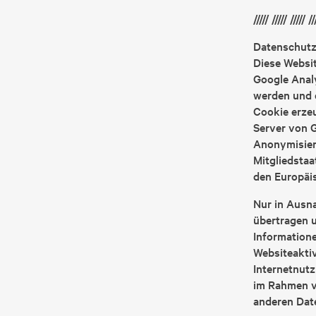
///// ///// ///// //
Datenschutz
Diese Websit
Google Analy
werden und d
Cookie erzeu
Server von G
Anonymisieru
Mitgliedsta
den Europäi
Nur in Ausna
übertragen u
Information
Websiteakti
Internetnut
im Rahmen vo
anderen Dat