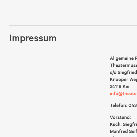
Impressum
Allgemeine P
Theatermuse
c/o Siegfrie
Knooper Weg
24118 Kiel
info@theate
Telefon: 043
Vorstand:
Ksch. Siegfr
Manfred Seif