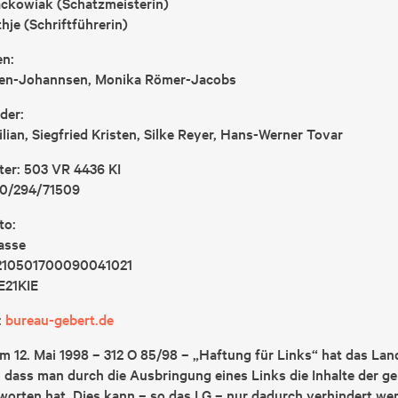
ackowiak (Schatzmeisterin)
thje (Schriftführerin)
en:
en-Johannsen, Monika Römer-Jacobs
der:
lian, Siegfried Kristen, Silke Reyer, Hans-Werner Tovar
ter: 503 VR 4436 KI
20/294/71509
to:
asse
210501700090041021
E21KIE
:
bureau-gebert.de
om 12. Mai 1998 – 312 O 85/98 – „Haftung für Links“ hat das L
 dass man durch die Ausbringung eines Links die Inhalte der gel
orten hat. Dies kann – so das LG – nur dadurch verhindert we