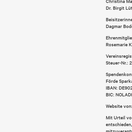
Christina M
Dr. Birgit Lü
Beisitzerinn
Dagmar Bod
Ehrenmitglie
Rosemarie Ki
Vereinsregis
Steuer-Nr.: 
Spendenkon
Förde Spark
IBAN: DE90
BIC: NOLAD
Website von
Mit Urteil v
entschieden,
mitzuverantw