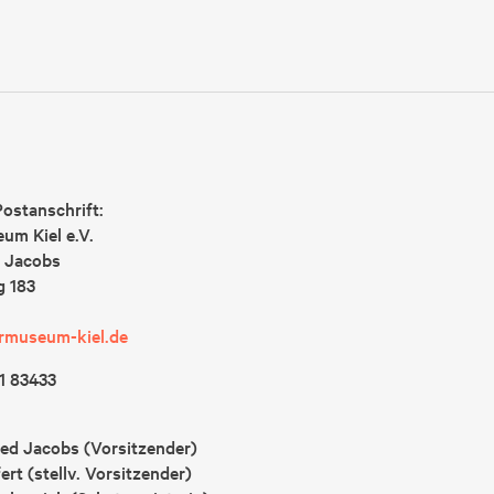
ostanschrift:
um Kiel e.V.
d Jacobs
 183
rmuseum-kiel.de
1 83433
ied Jacobs (Vorsitzender)
ert (stellv. Vorsitzender)