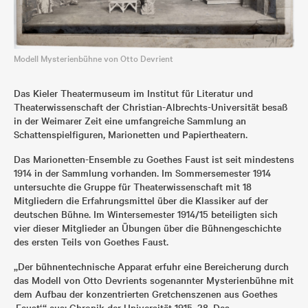
Modell Mysterienbühne von Otto Devrient
Das Kieler Theatermuseum im Institut für Literatur und
Theaterwissenschaft der Christian-Albrechts-Universität besaß
in der Weimarer Zeit eine umfangreiche Sammlung an
Schattenspielfiguren, Marionetten und Papiertheatern.
Das Marionetten-Ensemble zu Goethes Faust ist seit mindestens
1914 in der Sammlung vorhanden. Im Sommersemester 1914
untersuchte die Gruppe für Theaterwissenschaft mit 18
Mitgliedern die Erfahrungsmittel über die Klassiker auf der
deutschen Bühne. Im Wintersemester 1914/15 beteiligten sich
vier dieser Mitglieder an Übungen über die Bühnengeschichte
des ersten Teils von Goethes Faust.
„Der bühnentechnische Apparat erfuhr eine Bereicherung durch
das Modell von Otto Devrients sogenannter Mysterienbühne mit
dem Aufbau der konzentrierten Gretchenszenen aus Goethes
‚Faust‘.“ aus: Chronik der Universität 1915, 28. Das