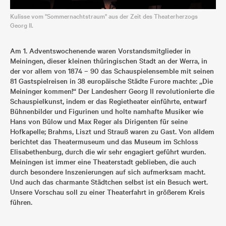
Kulisse vom "Sommernachtstraum" aus der Zeit des Theaterherzogs
Georg II.
Am 1. Adventswochenende waren Vorstandsmitglieder in
Meiningen, dieser kleinen thüringischen Stadt an der Werra, in
der vor allem von 1874 – 90 das Schauspielensemble mit seinen
81 Gastspielreisen in 38 europäische Städte Furore machte: „Die
Meininger kommen!“ Der Landesherr Georg II revolutionierte die
Schauspielkunst, indem er das Regietheater einführte, entwarf
Bühnenbilder und Figurinen und holte namhafte Musiker wie
Hans von Bülow und Max Reger als Dirigenten für seine
Hofkapelle; Brahms, Liszt und Strauß waren zu Gast. Von alldem
berichtet das Theatermuseum und das Museum im Schloss
Elisabethenburg, durch die wir sehr engagiert geführt wurden.
Meiningen ist immer eine Theaterstadt geblieben, die auch
durch besondere Inszenierungen auf sich aufmerksam macht.
Und auch das charmante Städtchen selbst ist ein Besuch wert.
Unsere Vorschau soll zu einer Theaterfahrt in größerem Kreis
führen.