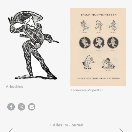
Arlecchino
Karnevals-Vignetten
+ Alles im Journal