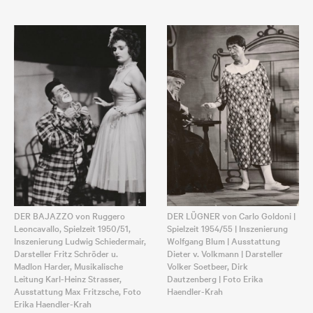
DER LÜGNER von Carlo Goldoni |
DER BAJAZZO von Ruggero
Spielzeit 1954/55 | Inszenierung
Leoncavallo, Spielzeit 1950/51,
Wolfgang Blum | Ausstattung
Inszenierung Ludwig Schiedermair,
Dieter v. Volkmann | Darsteller
Darsteller Fritz Schröder u.
Volker Soetbeer, Dirk
Madlon Harder, Musikalische
Dautzenberg | Foto Erika
Leitung Karl-Heinz Strasser,
Haendler-Krah
Ausstattung Max Fritzsche, Foto
Erika Haendler-Krah