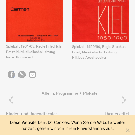
Spielzeit 1964/65, Regie Friedrich
Spielzeit 1959/60, Regie Stephan
Petzold, Musikalische Leitung
Beinl, Musikalische Leitung
Peter Ronnefeld
Niklaus Aeschbacher
+ Alle in: Programme + Plakate
L
R
Kinder- und Jugendtheater
Theaterzettel
Diese Website benutzt Cookies. Wenn Sie die Website weiter
nutzen, gehen wir von Ihrem Einverständnis aus.
© 2026
Theatermuseum Kiel
/
Datenschutz
/
Impressum
/
Kontakt