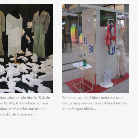
korationen wie hier in 'Kabale
Wie man auf die Bühne schwebt und
be' (2009/10) sind aus schwer
der Schlag mit der Crash-Glas-Flasche
mbarem Material und stehen
ohne Folgen bleibt...
ufsicht der Feuerwehr