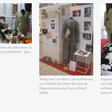
l aus der Dekoration zu
eral' (2008/09) - bitte
.
'König Lear': ein Blick in die Aufführung
Papierde
von 1949/50 mit Dieter Borsche als
und Lie
Edgar, Inszenierung Gustav Rudolf
entflam
Sellner
unter A