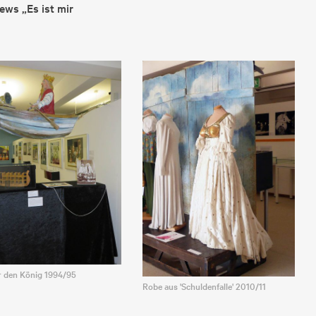
ews „Es ist mir
ür den König 1994/95
Robe aus 'Schuldenfalle' 2010/11