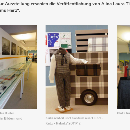
r Ausstellung erschien die Veröffentlichung von Alina Laura Ti
ums Herz“.
es Kieler
Platz f
Kulissenteil und Kostüm aus 'Hund -
in Bildern und
Katz - Rabatz' 2011/12