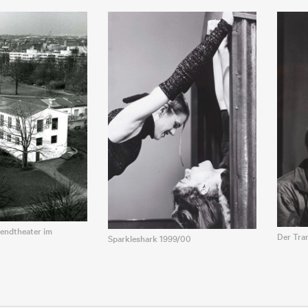
endtheater im
Der Tra
Sparkleshark 1999/00