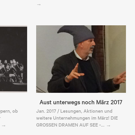
→
Aust unterwegs noch März 2017
Opern, ob
Jan. 2017 / Lesungen, Aktionen und
r
weitere Unternehmungen im März! DIE
… →
GROSSEN DRAMEN AUF SEE -… →