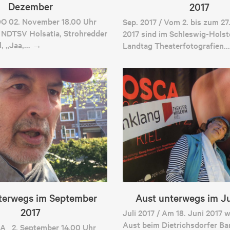
Dezember
2017
 DO 02. November 18.00 Uhr
Sep. 2017 / Vom 2. bis zum 2
 NDTSV Holsatia, Strohredder
2017 sind im Schleswig-Holst
el, „Jaa,… →
Landtag Theaterfotografien
terwegs im September
Aust unterwegs im Ju
2017
Juli 2017 / Am 18. Juni 2017 
Aust beim Dietrichsdorfer Ba
 SA 2. September 14.00 Uhr