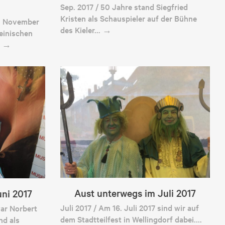
Sep. 2017 / 50 Jahre stand Siegfried
Kristen als Schauspieler auf der Bühne
7. November
des Kieler… →
einischen
… →
Aust unterwegs im Juli 2017
ni 2017
Juli 2017 / Am 16. Juli 2017 sind wir auf
war Norbert
dem Stadtteilfest in Wellingdorf dabei.…
nd als