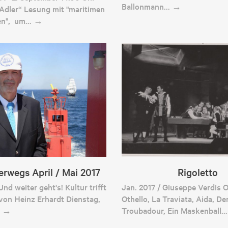
Ballonmann… →
Adler“ Lesung mit "maritimen
ten", um… →
erwegs April / Mai 2017
Rigoletto
nd weiter geht's! Kultur trifft
Jan. 2017 / Giuseppe Verdis 
von Heinz Erhardt Dienstag,
Othello, La Traviata, Aida, De
… →
Troubadour, Ein Maskenball