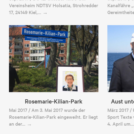
Vereinsheim NDTSV Holsatia, Strohredder
Kanalfähre „
17, 24149 Kiel,… →
Gereimthei
Rosemarie-Kilian-Park
Aust unt
Mai 2017 / Am 3. Mai 2017 wurde der
März 2017 / U
Rosemarie-Kilian-Park eingeweiht. Er liegt
Sport Texte 
an der… →
4. April um