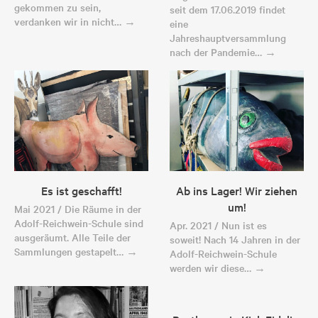
gekommen zu sein,
seit dem 17.06.2019 findet
verdanken wir in nicht… →
eine
Jahreshauptversammlung
nach der Pandemie… →
Es ist geschafft!
Ab ins Lager! Wir ziehen
um!
Mai 2021 / Die Räume in der
Adolf-Reichwein-Schule sind
Apr. 2021 / Nun ist es
ausgeräumt. Alle Teile der
soweit! Nach 14 Jahren in der
Sammlungen gestapelt… →
Adolf-Reichwein-Schule
werden wir diese… →