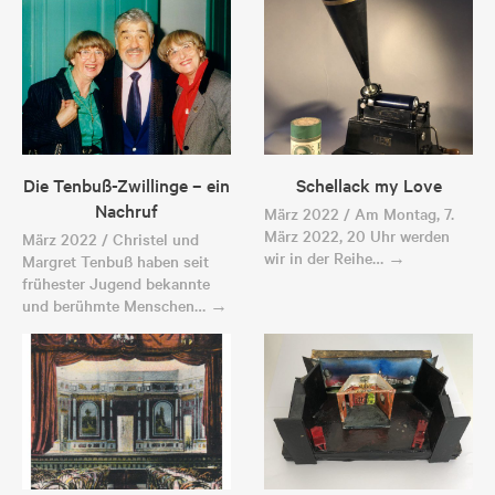
Die Tenbuß-Zwillinge – ein
Schellack my Love
Nachruf
März 2022 / Am Montag, 7.
März 2022, 20 Uhr werden
März 2022 / Christel und
wir in der Reihe… →
Margret Tenbuß haben seit
frühester Jugend bekannte
und berühmte Menschen… →