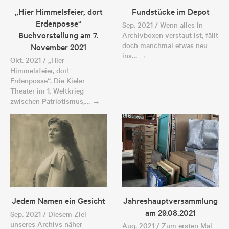
„Hier Himmelsfeier, dort
Fundstücke im Depot
Erdenposse“
Sep. 2021 / Wenn alles in
Buchvorstellung am 7.
Archivboxen verstaut ist, fällt
doch manchmal etwas neu
November 2021
ins… →
Okt. 2021 / „Hier
Himmelsfeier, dort
Erdenposse“. Die Kieler
Theater im 1. Weltkrieg
zwischen Patriotismus,… →
Jedem Namen ein Gesicht
Jahreshauptversammlung
am 29.08.2021
Sep. 2021 / Diesem Ziel
unseres Archivs näher
Aug. 2021 / Zum ersten Mal